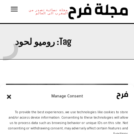
مجلة نسائية تصدر من
المغرب الى العالم
ر
Tag:
روميو لحود
Manage Consent
To provide the best experiences, we use technologies like cookies to store
and/or access device information. Consenting to these technologies will allow
us to process data such as browsing behavior or unique IDs on this site. Not
consenting or withdrawing consent, may adversely affect certain features and