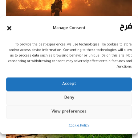
Manage Consent
منظمة الأرصاد العالمية تحذر من
اشتداد ظاهرة “إل نينيو”
To provide the best experiences, we use technologies like cookies to store
and/or access device information. Consenting to these technologies will allow
أخبار
7 يوليو، 2026
us to process data such as browsing behavior or unique IDs on this site. Not
consenting or withdrawing consent, may adversely affect certain features and
functions.
Accept
Deny
View preferences
Cookie Policy