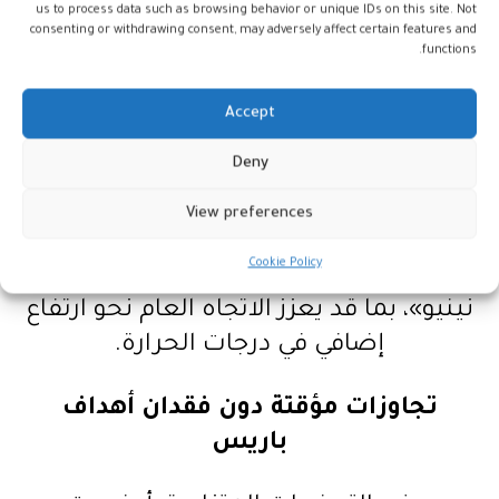
وترتبط هذه الظاهرة المناخية بارتفاع حرارة
us to process data such as browsing behavior or unique IDs on this site. Not
consenting or withdrawing consent, may adversely affect certain features and
المياه في وسط وشرق المحيط الهادئ
functions.
الاستوائي، وتؤثر بشكل واسع على أنماط
الطقس حول العالم، من خلال موجات حر
Accept
وجفاف أو أمطار غزيرة في مناطق مختلفة.
Deny
وتتوقع المنظمة العالمية للأرصاد الجوية
View preferences
أن تتجه الظروف المناخية خلال عامي 2027
Cookie Policy
و2028 نحو خصائص مشابهة لظاهرة «إل
نينيو»، بما قد يعزز الاتجاه العام نحو ارتفاع
إضافي في درجات الحرارة.
تجاوزات مؤقتة دون فقدان أهداف
باريس