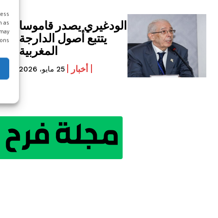
cess
الودغيري يصدر قاموسا
h as
 may
يتتبع أصول الدارجة
ons.
المغربية
أخبار
25 مايو، 2026