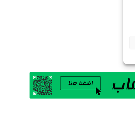
G
A
Z
I
N
E