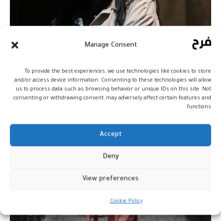
Manage Consent
بوبكدي تترأس لجنة تحكيم مهرجان
سينما المرأة والطفل
To provide the best experiences, we use technologies like cookies to store
and/or access device information. Consenting to these technologies will allow
سينما
16 يونيو، 2026
us to process data such as browsing behavior or unique IDs on this site. Not
consenting or withdrawing consent, may adversely affect certain features and
functions.
Accept
Deny
View preferences
Cookie Policy