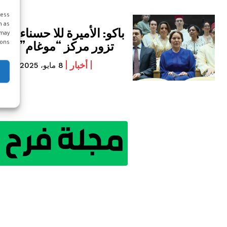
cess
h as
باكو: الأميرة للا حسناء
 may
تزور مركز “موغام”
ons.
أخبار
8 مايو، 2025