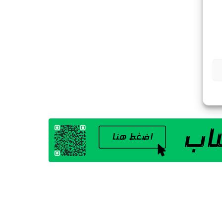
G
A
Z
I
N
E