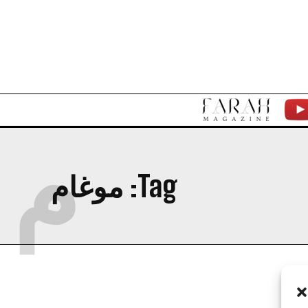
F
Y
م
A
T
R
Tag:
موغام
A
H
M
A