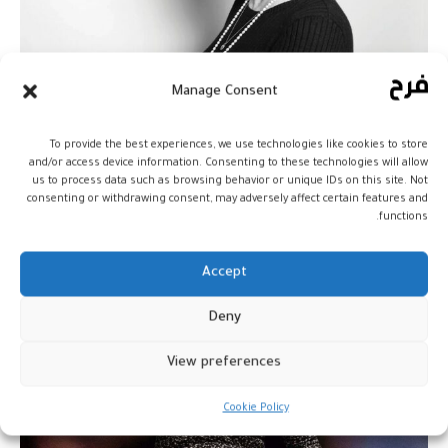
Manage Consent
نادية السالمي: حارسةُ الأحلام
وصانعةُ الجسور
To provide the best experiences, we use technologies like cookies to store
and/or access device information. Consenting to these technologies will allow
أخبار
14 أبريل، 2026
us to process data such as browsing behavior or unique IDs on this site. Not
consenting or withdrawing consent, may adversely affect certain features and
functions.
Accept
Deny
View preferences
Cookie Policy