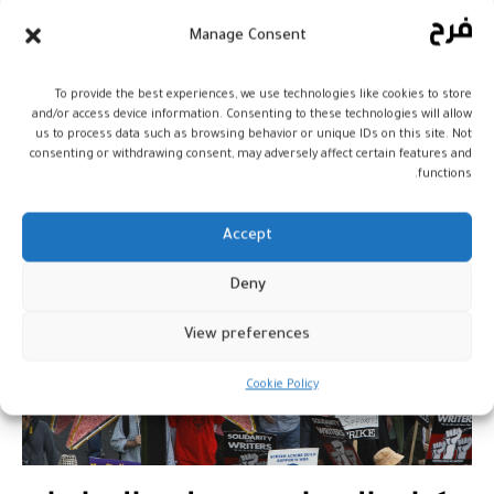
بعد 118 من الإضراب… ممثلو هوليوود
Manage Consent
يصادقون على اتفاق مع
الاستوديوهات
To provide the best experiences, we use technologies like cookies to store
and/or access device information. Consenting to these technologies will allow
أخبار
14 ديسمبر، 2023
us to process data such as browsing behavior or unique IDs on this site. Not
consenting or withdrawing consent, may adversely affect certain features and
functions.
Accept
Deny
View preferences
Cookie Policy