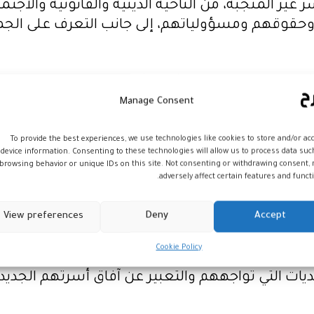
 غير المنجبة، من الناحية الدينية والقانونية والا
م وحقوقهم ومسؤولياتهم، إلى جانب التعرف على الجمع
مؤسسات المعنية بشؤون الأسرة بوجود حاجة إلى تسهي
 تضمن حقوق واستقرار الأسرة الكفيلة داخل المجتم
Manage Consent
 البيولوجيين.
To provide the best experiences, we use technologies like cookies to store and/or ac
device information. Consenting to these technologies will allow us to process data suc
الة، توفير بيئة اجتماعية مناسبة تمنح الأطفال في 
browsing behavior or unique IDs on this site. Not consenting or withdrawing consent,
لحكومية والمجتمع لتوفير جميع الضمانات لتمتيع 
adversely affect certain features and functi
لة تأتي في مرتبة ثانية بعد تعذر عيش الطفل في ك
View preferences
Deny
Accept
لأستاذة زهور الحر، محامية بهيأة الدار البيضاء ور
بط الحالة المدنية وممثلون عن جمعية الأسر الم
Cookie Policy
ما شارك في اللقاء مجموعة من النساء والرجال الذي
ات التي تواجههم والتعبير عن آفاق أسرتهم الجديد