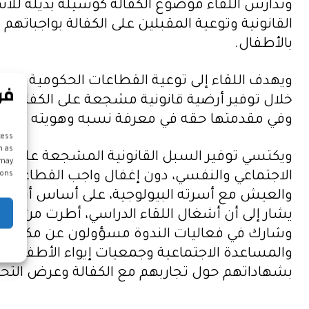
وتدارس اللقاء موضوع الكفالة كوسيلة بديلة للأسر
القانونية وتوعية المقبلين على الكفالة بواجباته
بالأطفال.
ويهدف اللقاء إلى توعية القطاعات الحكومية وال
خلال توفير أرضية قانونية مشجعة على الكفالة،
وفي مقدمتها حقه في معرفة نسبه وهويته ووالديه
cess
h as
ويكتسي توفير السبل القانونية المشجعة على الكف
 may
الاجتماعي والنفسي، دون إغفال واجب القطاعات ا
ons.
والعيش مع أسرته البيولوجية، على أساس أن الكفا
يشار إلى أن أشغال اللقاء الدراسي، أطرت من طرف ا
وشارك في فعاليات الندوة مسؤولون عن مكاتب ض
والمساعدة الاجتماعية وجمعيات إيواء الأطفال، ك
بشهاداتهم حول تجاربهم مع الكفالة وعرض التحدي