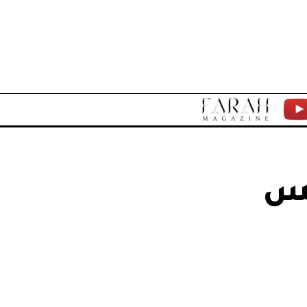
F
Y
A
T
R
مس
A
H
M
A