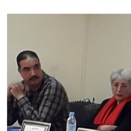
G
A
Z
I
N
E