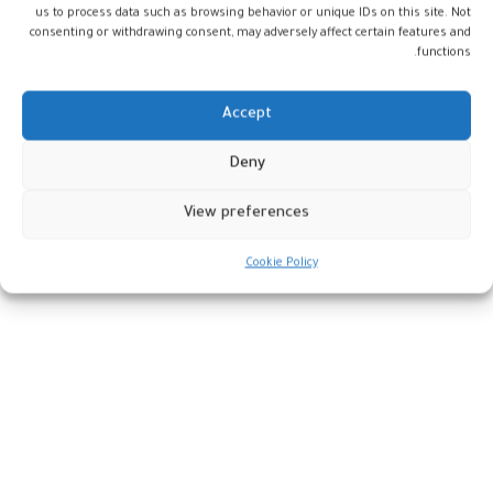
استمر عدة أسابيع منذ موعده السابق في
us to process data such as browsing behavior or unique IDs on this site. Not
consenting or withdrawing consent, may adversely affect certain features and
شهر فبراير الماضي.
functions.
يشار إلى أن أغنية “بنت أكابر” من كلمات ابو
Accept
نعمه، ألحان محمود الخيامي، فيما قام بتوزيعها
علي فتح الله.
Deny
View preferences
BENT_AKABIR
TAGS
Cookie Policy