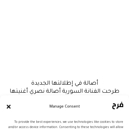
أصالة في إطلالتها الجديدة
طرحت الفنانة السورية أصالة نصري أغنيتها
الجديدة “بنت أكابر” وهي عنوان ألبومها الجديد
Manage Consent
الذي سيصدر خلال ساعات كاملاً عبر تطبيق
Deezer بالتزامن مع إتاحته على المتاجر
To provide the best experiences, we use technologies like cookies to store
الإلكترونية المختلفة. علماً بأنه يأتي بعد تأجيلٍ
and/or access device information. Consenting to these technologies will allow