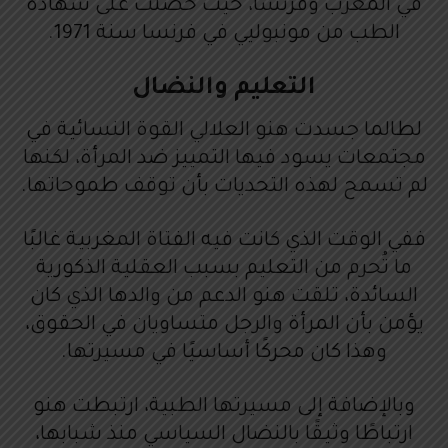
في المغرب وفرنسا، حيث حصلت على شهادة
الطب من مونبوليي في فرنسا سنة 1971.
التعليم والنضال
لطالما جسدت هنو العلالي القوة النسائية في
مجتمعات يسود فيها التمييز ضد المرأة، لكنها
لم تسمح لهذه التحديات بأن توقف طموحاتها.
ففي الوقت الذي كانت فيه الفتاة المغربية غالبًا
ما تُحرم من التعليم بسبب العقلية الذكورية
السائدة، تلقت هنو الدعم من والدها الذي كان
يؤمن بأن المرأة والرجل متساويان في الحقوق،
وهذا كان محركًا أساسيًا في مسيرتها.
وبالإضافة إلى مسيرتها الطبية، ارتبطت هنو
ارتباطًا وثيقًا بالنضال السياسي منذ شبابها،