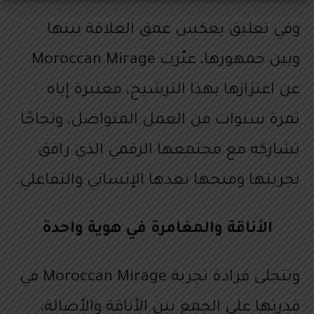
وفي تعليق يعكس عمق العلاقة بينها
وبين جمهورها، عبّرت Moroccan Mirage
عن اعتزازها بهذا الترشيح، معتبرة إياه
ثمرة سنوات من العمل المتواصل، ونجاحًا
تشاركه مع مجتمعها الرقمي الذي رافق
تجربتها ومنحها بعدها الإنساني والتفاعلي.
الأناقة والمغامرة في هوية واحدة
وتتجلى فرادة تجربة Moroccan Mirage في
قدرتها على الجمع بين الأناقة والأصالة،