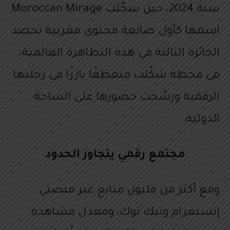
سنة 2024، حين سجّلت Moroccan Mirage
اسمها كأول صانعة محتوى مغربية تحصد
الجائزة الثالثة في هذه التظاهرة العالمية،
في محطة شكّلت منعطفًا بارزًا في رحلتها
الرقمية ورسّخت حضورها على الساحة
الدولية.
مجتمع رقمي يتجاوز الحدود
ومع أكثر من مليون متابع عبر منصتي
إنستغرام وتيك توك، ومعدل مشاهدة