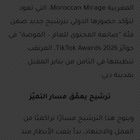
المغربية Moroccan Mirage، التي تعود
لتؤكد حضورها الدولي بترشيح جديد ضمن
فئة “صانعة المحتوى للعام – الموضة” في
جوائز TikTok Awards 2026، المرتقب
تنظيمها في الثامن من يناير المقبل
بمدينة دبي.
ترشيح يعمّق مسار التميّز
ويتوج هذا الترشيح مسارًا تراكميًا من
العمل والاجتهاد، بدأ يلفت الأنظار منذ