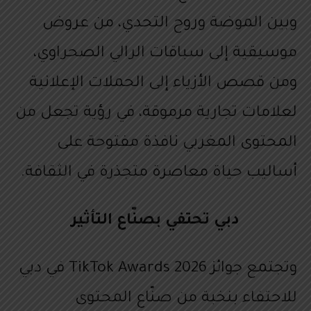
وبين الموضة وروح التحدي، من عروض
موسيقية إلى سباقات الرالي الصحراوي،
ومن قصص الأزياء إلى الحملات الإعلانية
لعلامات تجارية مرموقة، في رؤية تجعل من
المحتوى المغربي نافذة مفتوحة على
أساليب حياة معاصرة متجذرة في الثقافة.
دبي تحتفي بصنّاع التأثير
وتجتمع جوائز TikTok Awards 2026 في دبي
للاحتفاء بنخبة من صنّاع المحتوى