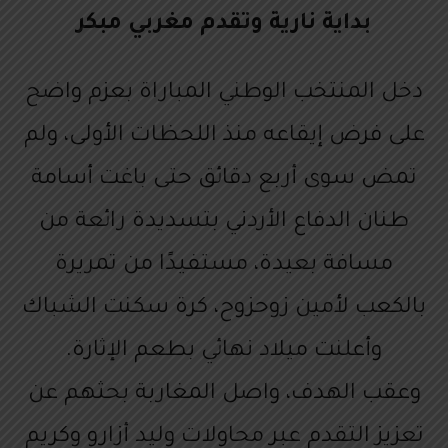
بداية نارية وتقدم مغربي مبكر
دخل المنتخب الوطني المباراة بعزم واضح
على فرض إيقاعه منذ اللحظات الأولى، ولم
تمض سوى أربع دقائق حتى باغت أسامة
طنان الدفاع الأردني بتسديدة رائعة من
مسافة بعيدة، مستفيدًا من تمريرة
بالكعب لأمين زوحزوح، كرة سكنت الشباك
وأعلنت ميلاد نهائي بطعم الإثارة.
وعقب الهدف، واصل المغاربة بحثهم عن
تعزيز التقدم عبر محاولات وليد أزارو وكريم