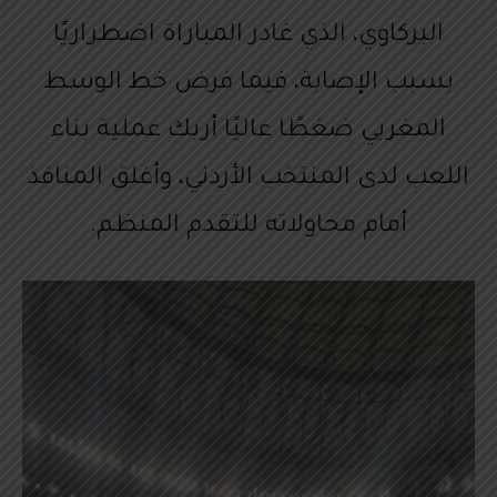
البركاوي، الذي غادر المباراة اضطراريًا
بسبب الإصابة، فيما فرض خط الوسط
المغربي ضغطًا عاليًا أربك عملية بناء
اللعب لدى المنتخب الأردني، وأغلق المنافذ
أمام محاولاته للتقدم المنظم.
م
ش
غ
ل
ا