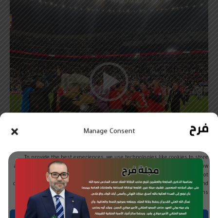
ل
ف
ي
د
ي
و
Manage Consent
To provide the best experiences, we use technologies like cookies to store
and/or access device information. Consenting to these technologies will allow
us to process data such as browsing behavior or unique IDs on this site. Not
consenting or withdrawing consent, may adversely affect certain features and
functions.