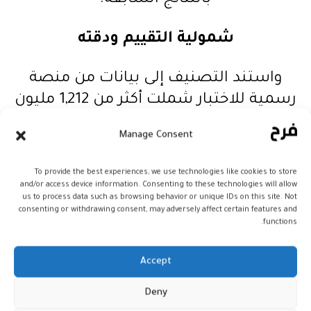
بالنتائج السابقة.
شمولية التقييم ودقته
واستند التصنيف إلى بيانات من منصة
رسمية للاختبار شملت أكثر من 1,212 مليون
مشارك من مختلف دول العالم، ما منح
Manage Consent
المؤشرات درجة عالية من الموضوعية
والدقة، وأتاح مقارنة دقيقة للقدرات
To provide the best experiences, we use technologies like cookies to store
الذهنية والتحليلية بين الدول.
and/or access device information. Consenting to these technologies will allow
us to process data such as browsing behavior or unique IDs on this site. Not
consenting or withdrawing consent, may adversely affect certain features and
الصدارة العالمية
functions.
Accept
تصدرت كوريا الجنوبية الترتيب العالمي
بمعدل ذكاء بلغ 106,97 نقطة، متفوقة على
Deny
جميع الدول الأخرى التي جاءت في المراتب