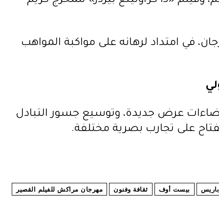
، وفيلم «ذا كراولينغ بيردز» للمخرج كريم
ان، في امتداد لرهانه على مواكبة المواهب
لي
 فضاءات عرض جديدة، وتوسيع جسور التبادل
نفتاح على تجارب بصرية مختلفة.
باريس
بيست أوف
ثقافة وفنون
مهرجان مراكش للفيلم القصير