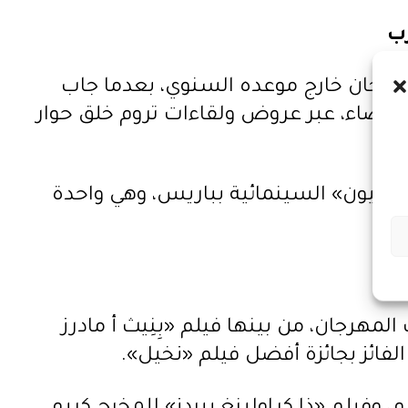
ب
هرجان خارج موعده السنوي، بعدما جاب
البيضاء، عبر عروض ولقاءات تروم خلق حوار
أكسيون» السينمائية بباريس، وهي واحدة
رجان، من بينها فيلم «بِنِيث أ مادرز
الفائز بجائزة أفضل فيلم «نخيل».