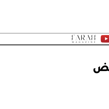
F
Y
A
T
R
بض
A
H
M
A