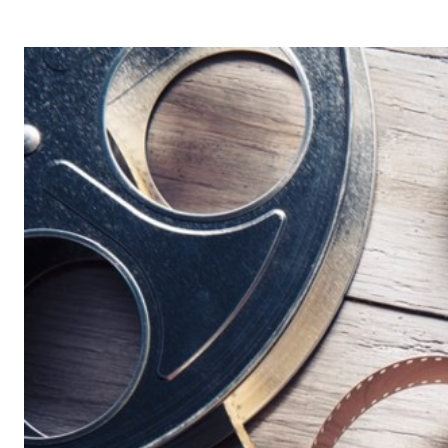
G
A
Z
I
N
E