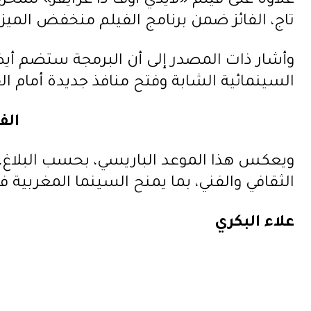
علاوة على فيلم «لايدي أوف ذا غرايفز» للمخرج
تاج، الفائز ضمن برنامج الفيلم منخفض الميزا
وأشار ذات المصدر إلى أن البرمجة ستضم أيضاً
السينمائية الشابة وفتح منافذ جديدة أمام ال
الف
ويعكس هذا الموعد الباريسي، بحسب البلاغ، 
الثقافي والفني، بما يمنح السينما المغربية
علاء البكري