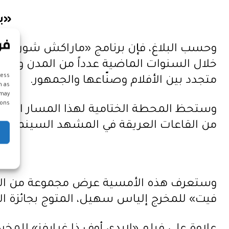
«ب
وحسب البلاغ، فإن برنامج «ماراكش شورت في
خلال السنوات الماضية عدداً من المدن والبلد
cess
متجدد بين الأفلام وصنّاعها والجمهور.
h as
 may
ons.
وستحظ المحطة الختامية لهذا المسار الرحال
من القاعات العريقة في المشهد السينمائي 
وستعرف هذه الأمسية عرض مجموعة من الأفلام
فيت» للمخرج إلياس سهيل، المتوج بجائزة الأدا