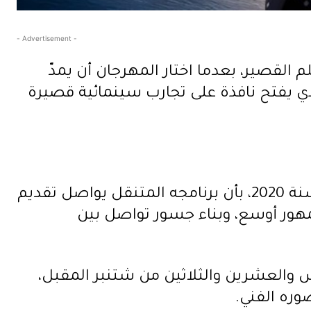
- Advertisement -
قصير، بعدما اختار المهرجان أن يمدّ
ي يفتح نافذة على تجارب سينمائية قصيرة
وفي بلاغ توصلت مجلة فرح بنسخة منه، أفاد مهرجان مراكش للفيلم القصير، الذي تأسس سنة 2020، بأن برنامجه المتنقل يواصل تقديم
مهور أوسع، وبناء جسور تواصل بين
 والعشرين والثلاثين من شتنبر المقبل،
وره الفني.