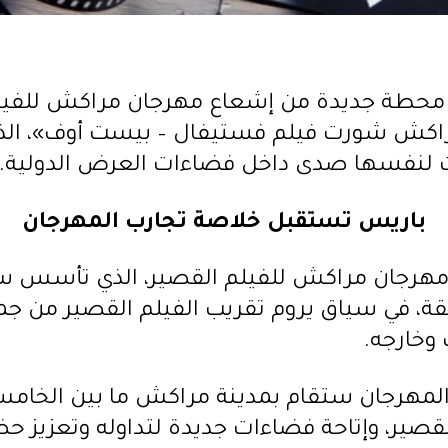
طة جديدة من إشعاع مهرجان مراكش للفيلم ال
ماراكش شورت فيلم فستيفال – بيست أوف»، الذ
 لنفسها صدى داخل فضاءات العرض الدولية.
باريس تستقبل خلاصة تجارب المهرجان
بقة، في سياق يروم تقريب الفيلم القصير من ج
وخارجه.
المهرجان ستقام بمدينة مراكش ما بين الخامس
صير، وإتاحة فضاءات جديدة لتداوله وتعزيز حض