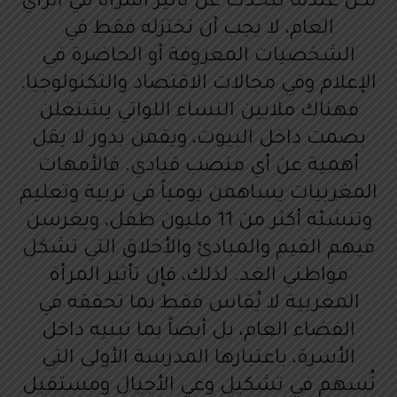
لكن عندما نتحدث عن تأثير المرأة في الرأي
العام، لا يجب أن نختزله فقط في
الشخصيات المعروفة أو الحاضرة في
الإعلام وفي مجالات الاقتصاد والتكنولوجيا.
فهناك ملايين النساء اللواتي يشتغلن
بصمت داخل البيوت، ويقمن بدور لا يقل
أهمية عن أي منصب قيادي. فالأمهات
المغربيات يساهمن يومياً في تربية وتعليم
وتنشئة أكثر من 11 مليون طفل، ويغرسن
فيهم القيم والمبادئ والأخلاق التي تشكل
مواطني الغد. لذلك، فإن تأثير المرأة
المغربية لا يُقاس فقط بما تحققه في
الفضاء العام، بل أيضاً بما تبنيه داخل
الأسرة، باعتبارها المدرسة الأولى التي
تُسهم في تشكيل وعي الأجيال ومستقبل