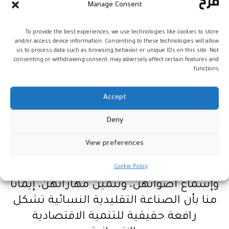
Manage Consent
من قناعة راسخة بأن كل امرأة صانعة
تحمل في داخلها روح المبادرة والإبداع،
To provide the best experiences, we use technologies like cookies to store
and/or access device information. Consenting to these technologies will allow
وتحفظ جزءًا من الذاكرة الحضارية، وتمتلك
us to process data such as browsing behavior or unique IDs on this site. Not
القدرة على صناعة الأثر داخل محيطها
consenting or withdrawing consent, may adversely affect certain features and
functions.
ومجتمعها.
Accept
ومن خلال اهتمامنا المتواصل بشبكة
النساء الصانعات بالمغرب «دار المعلمة»،
Deny
ومواكبة المبادرات والمعارض المرتبطة
View preferences
بها، حرصنا على الإسهام في التعريف
بجهود هؤلاء النساء، وإبراز مواهبهن،
Cookie Policy
وإسماع أصواتهن، وتثمين مهاراتهن، إيمانًا
منا بأن الصناعة التقليدية النسائية تشكل
رافعة حقيقية للتنمية الاقتصادية