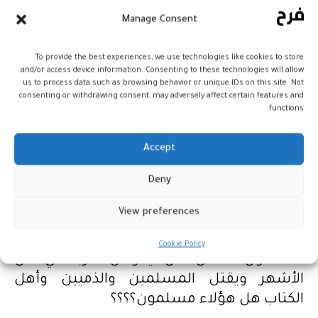
عشر شهرا في كتاب الله يوم خلق السماوات
Manage Consent
والأرض منها أربعة حرم، ذلك الدين القيم فلا
تظلموا فيهن أنفسكم “….
To provide the best experiences, we use technologies like cookies to store
and/or access device information. Consenting to these technologies will allow
ولذلك فلا يجوز القتل ولا القتال ، ومع ذلك
us to process data such as browsing behavior or unique IDs on this site. Not
consenting or withdrawing consent, may adversely affect certain features and
سجل التاريخ أن أوذي أل البيت وقتلوا في شهر
functions.
حرم فيه القتال وهم مسلمون وحفدة رسولنا
الكريم والآن يقتل الناس باسم دين الإسلام من
Accept
قبل إرهابيي داعش وغيرهم من الفرق
والمليشيات المنتشرة في اليمن والعراق
Deny
وسوريا ولبنان وافريقيا بل في كل العالم ، وما
View preferences
يحدث من قطع للطريق وإجرام في المغرب
وغيره من دول الشمال الإفريقي … فهل هؤلاء
Cookie Policy
مسلمون؟؟؟ كل من يخوض حربا في كل
الأشهر ويقتل المسلمين والذميين وأهل
الكتاب هل هؤلاء مسلمون؟؟؟؟