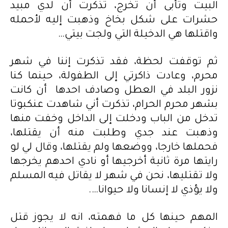
البيت وتأبى أن تخرج، تذكرت أن لدي مبيد
حشرات على شكل بخاخ وذهبت إليه لأحمله
واقتلها هي الدخيلة التي ولجت بيتي…
ثم توقفت لحظة، فقد تذكرت إننا في شهر
محرم، وعادت ذاكرتي إلى الطفولة، حينما كنا
نزور البلد في العطل وصادف احدها أن كانت
بشهر محرم الحرام، تذكرت أني شاهدت عنكبوتا
تدخل من الباب ودخلت إلى الداخل وخفت منها
وذهبت عند جدي وطلبت منه أن يقتلها،
فحملها خارجا، ووضعها ولم يقتلها، وقال لي لو
رايتها مرة ثانية أخرجيها أو نادي احدهم يخرجها
ولا تقتليها، نحن في شهر لا يقاتل فيه المسلم
ولا يؤذي لا إنسانا ولا حيوانا….
المهم حينها كل ما فهمته، انه لا يجوز قتل