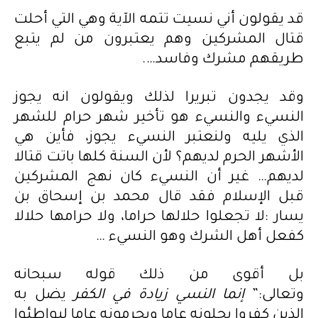
قد يقولون أني نسيت تتمه الآية وهي التي أحلت
قتال المشركين وهم يعتبرون من لم يتبع
طريقهم مشرك وفاسد….
وقد يجدون تبريرا لذلك ويقولون انه يجوز
النسيء والنسيء هو تأخير شهر حرام للشهر
الذي يليه ولنعتبر النسيء يجوز، فأين هي
الأشهر الحرم لديهم؟ لأن السنة كلها باتت قتالا
لديهم… غير أن النسيء كان نهج المشركين
قبل الإسلام فقد قال محمد بن إسحاق بن
يسار :لا تجعلوا حلالها حراما، ولا حرامها حلالا
كفعل أهل الشرك وهو النسيء …
بل أقوى من ذلك قوله سبحانه
وتعالى:”
إنما النسي زيادة في الكفر
يضل به
الذين كفروا يحلونه عاما ويحرمونه عاما ليواطئوا