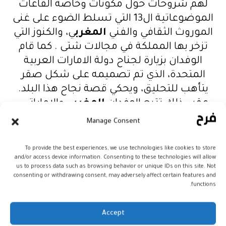
لهم شروحات حول مكونات وخاصة القاعات
الموضوعاتية ال13 التي تسلط الضوء على غنى
الموروث الثقافي والفني
المغرب
ي، والكنوز التي
تزخر بها المملكة في مجالات شتى . كما قام
الوفدان بزيارة لجناح دولة الامارات العربية
المتحدة، الذي تم تصميمه على شكل صقر
يتأهب للتحليق، ويحكي قصة نجاح هذا البلد.
عقب ذلك تتبع الوفدان
المغرب
ي والاماراتي ،
استعراضا جويا رائعا لفرقة “المسيرة الخضراء”
Manage Consent
التابعة للقوات المسلحة الملكية ، شارك فيه
سرب من ست طائرات .
To provide the best experiences, we use technologies like cookies to store
and/or access device information. Consenting to these technologies will allow
وقدمت الفرقة لوحات استعراضية متنوعة
us to process data such as browsing behavior or unique IDs on this site. Not
ومبهرة ، وحركات صعبة للغاية أداها ربابنة
consenting or withdrawing consent, may adversely affect certain features and
functions.
محترفون فوق سماء “إكسبو 2020 دبي” .
Accept