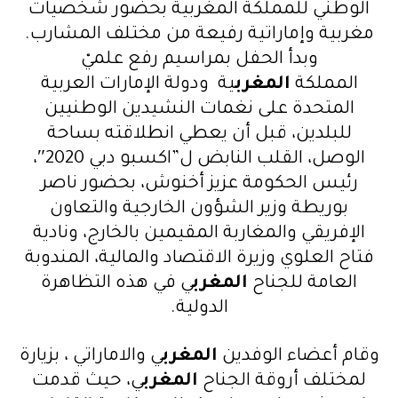
الوطني للمملكة المغربية بحضور شخصيات
مغربية وإماراتية رفيعة من مختلف المشارب.
وبدأ الحفل بمراسيم رفع علميْ
المملكة
المغرب
ية ودولة الإمارات العربية
المتحدة على نغمات النشيدين الوطنيين
للبلدين، قبل أن يعطي انطلاقته بساحة
الوصل، القلب النابض ل”اكسبو دبي 2020″،
رئيس الحكومة عزيز أخنوش، بحضور ناصر
بوريطة وزير الشؤون الخارجية والتعاون
الإفريقي والمغاربة المقيمين بالخارج، ونادية
فتاح العلوي وزيرة الاقتصاد والمالية، المندوبة
العامة للجناح
المغرب
ي في هذه التظاهرة
الدولية.
وقام أعضاء الوفدين
المغرب
ي والاماراتي ، بزيارة
لمختلف أروقة الجناح
المغرب
ي، حيث قدمت